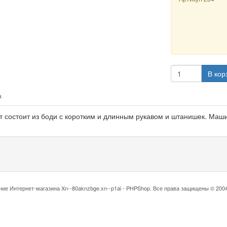
В кор
а
т состоит из боди с коротким и длинным рукавом и штанишек. Маши
ние Интернет-магазина
Xn--80aknzbge.xn--p1ai - PHPShop. Все права защищены © 2004