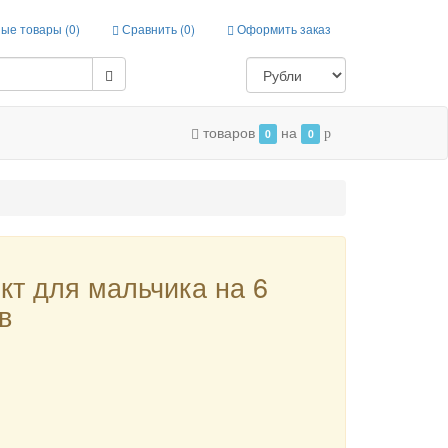
ые товары (
0
)
Сравнить (
0
)
Оформить заказ
товаров
на
0
0
p
кт для мальчика на 6
в